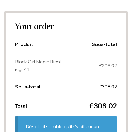
Your order
Produit
Sous-total
Black Girl Magic Riesl
£
308.02
ing
× 1
Sous-total
£
308.02
£
308.02
Total
Désolé, il semble qu’il n’y ait aucun