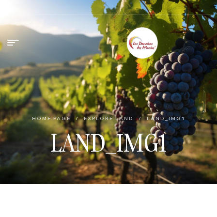
HOME PAGE
/
EXPLORE LAND
/
LAND_IMG1
LAND_IMG1