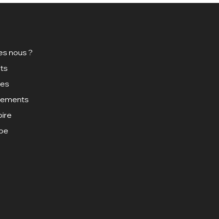
s nous ?
ts
ces
gements
oire
ipe