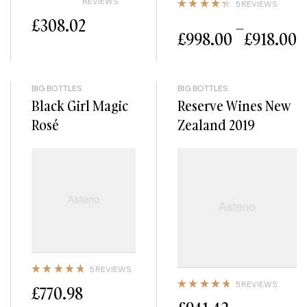
REVIEWS
5 REVIEWS
Not
e
Note
£
308.02
–
2.5
4.40
£
998.00
£
918.00
1
sur 5
sur
5
BIG BOTTLES
BIG BOTTLES
Black Girl Magic
Reserve Wines New
Rosé
Zealand 2019
5 REVIEWS
Note
5 REVIEWS
£
770.98
4.80
Note
sur 5